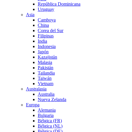
República Dominicana
Uruguay
Asia
Camboya
China
Corea del Sur
Filipinas
India
Indonesia
Japón
Kazajistán
Malasia
Pakistán
Tailandia
Taiwán
Vietnam
Australasia
Australia
Nueva Zelanda
Europa
Alemania
Bulgaria
Bélgica (FR)
Bélgica (NL)
Bélgica (DE)