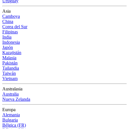
Uruguay
Asia
Camboya
China
Corea del Sur
Filipinas
India
Indonesia
Japón
Kazajistán
Malasia
Pakistán
Tailandia
Taiwán
Vietnam
Australasia
Australia
Nueva Zelanda
Europa
Alemania
Bulgaria
Bélgica (FR)