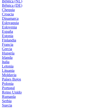
Bélgica (NL)
Bélgica (DE)
Chequia
Croacia
Dinamarca
Eslovaquia
Eslovenia
España
Estonia
Finlandia
Francia
Grecia
Hungría
Irlanda
Italia
Letonia
Lituania
Moldavia
Países Bajos
Polonia
Portugal
Reino Unido
Rumanía
Serbia
Suecia