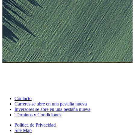
Contacto
Carreras
se abre en una pestaña nueva
Inversores
se abre en una pestaña nueva
Términos y Condiciones
Política de Privacidad
Site Map