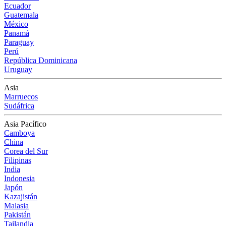
Ecuador
Guatemala
México
Panamá
Paraguay
Perú
República Dominicana
Uruguay
Asia
Marruecos
Sudáfrica
Asia Pacífico
Camboya
China
Corea del Sur
Filipinas
India
Indonesia
Japón
Kazajistán
Malasia
Pakistán
Tailandia