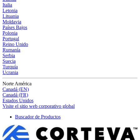
Italia
Letonia
Lituania
Moldavia
Países Bajos
Polonia
Portugal
Reino Unido
Rumanía
Serbia
Suecia
Turquía
Ucrania
Norte América
Canadá (EN)
Canadá (FR)
Estados Unidos
Visite el sitio web corporativo global
Buscador de Productos