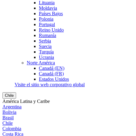
Lituania
Moldavia
Países Bajos
Polonia
Portugal
Reino Unido
Rumanía
Serbia
Suecia
Turquía
Ucrania
Norte América
Canadá (EN)
Canadá (FR)
Estados Unidos
Visite el sitio web corporativo global
Chile
América Latina y Caribe
Argentina
Bolivia
Brasil
Chile
Colombia
Costa Rica