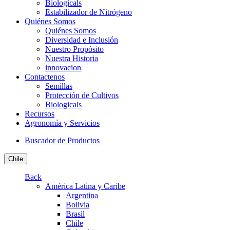
Biologicals
Estabilizador de Nitrógeno
Quiénes Somos
Quiénes Somos
Diversidad e Inclusión
Nuestro Propósito
Nuestra Historia
innovacion
Contactenos
Semillas
Protección de Cultivos
Biologicals
Recursos
Agronomía y Servicios
Buscador de Productos
Chile
Back
América Latina y Caribe
Argentina
Bolivia
Brasil
Chile