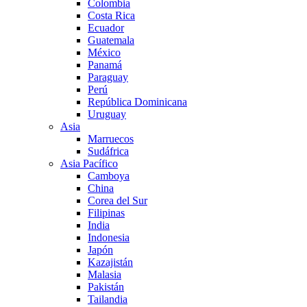
Colombia
Costa Rica
Ecuador
Guatemala
México
Panamá
Paraguay
Perú
República Dominicana
Uruguay
Asia
Marruecos
Sudáfrica
Asia Pacífico
Camboya
China
Corea del Sur
Filipinas
India
Indonesia
Japón
Kazajistán
Malasia
Pakistán
Tailandia