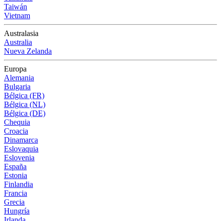
Taiwán
Vietnam
Australasia
Australia
Nueva Zelanda
Europa
Alemania
Bulgaria
Bélgica (FR)
Bélgica (NL)
Bélgica (DE)
Chequia
Croacia
Dinamarca
Eslovaquia
Eslovenia
España
Estonia
Finlandia
Francia
Grecia
Hungría
Irlanda