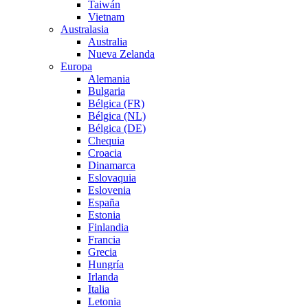
Taiwán
Vietnam
Australasia
Australia
Nueva Zelanda
Europa
Alemania
Bulgaria
Bélgica (FR)
Bélgica (NL)
Bélgica (DE)
Chequia
Croacia
Dinamarca
Eslovaquia
Eslovenia
España
Estonia
Finlandia
Francia
Grecia
Hungría
Irlanda
Italia
Letonia